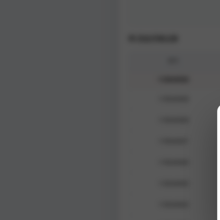
历史开奖记录
期号
115044530
115044529
115044528
115044527
115044526
115044525
115044524