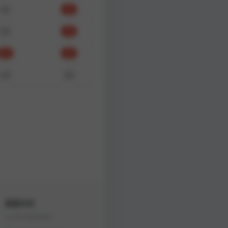
双
对
单
对
双
对
单
错
联系方式
400-888-6666