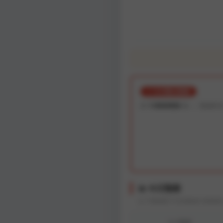
⭐ 今日重点预测
第
115044530
期 ｜ 预测时间：
📊 今日预测
以下预测基于历史数据与智能算法分
大小预测