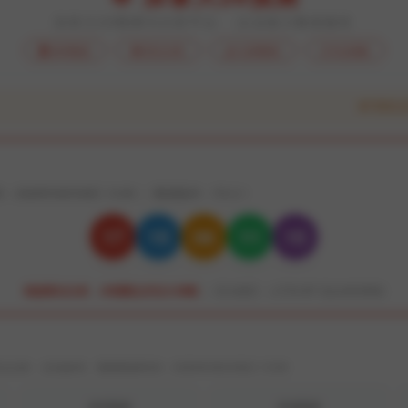
加拿大28预测与分析平台 · 企业级大数据服务
实时数据
算法分析
走势图表
专业策略
商务合作 认准唯一用户名
2026年08月08日 13:06 ｜ 数据版本：V3.2.1
17
15
06
11
15
根据算法分析，本期重点关注大单数
｜ 算法模型：LSTM-BP 混合神经网络
析，仅供参考。预测更新时间：2026年08月08日 13:06
单双预测
和值预测