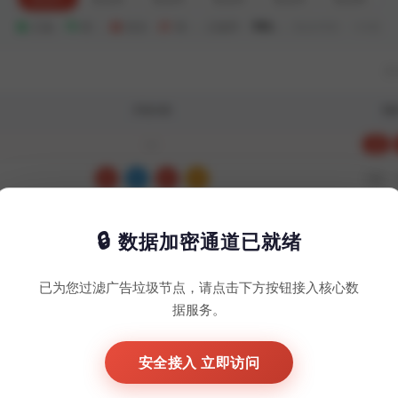
正确：
79
期 ｜
错误：
21
期 ｜ 正确率：
79%
｜
数据周期：100期
共
开奖内容
预
—
大
9
2
6
17
小
4
8
3
15
小
数据加密通道已就绪
1
4
1
06
小
已为您过滤广告垃圾节点，请点击下方按钮接入核心数
0
2
9
11
大
据服务。
8
6
1
15
小
安全接入 立即访问
3
2
2
07
大