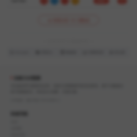
3467083
9
1
1
11
杀4N1
对
查看全部 151 期数据
— 合作伙伴 & 数据支持 —
Google
阿里云
数据堂
智算科技
安全盾
加拿大28预测
专业提供PC蛋蛋幸运28、加拿大28预测开奖历史查询。基于大数据分
析与智能算法，本站永久免费，无需注册。
ICP备案：豫ICP备17010199号-2
快速导航
首页
走势图
历史开奖