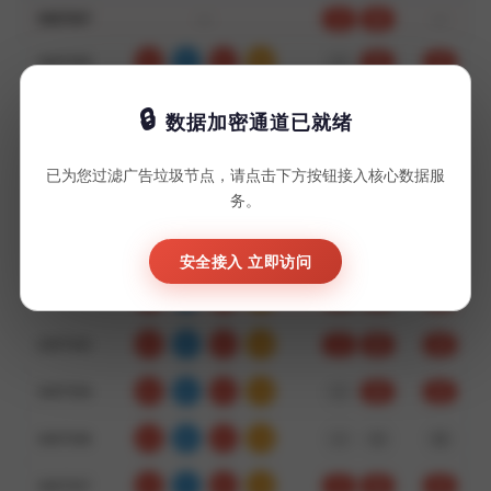
3467047
—
—
大
单
3467046
0
2
6
08
大
双
对
3467045
5
6
7
18
大
双
对
数据加密通道已就绪
3467044
7
2
2
11
大
单
对
已为您过滤广告垃圾节点，请点击下方按钮接入核心数据服
务。
3467043
1
8
1
10
大
单
错
3467042
6
8
6
20
小
双
对
安全接入 立即访问
3467041
2
9
8
19
大
单
对
3467040
5
4
3
12
小
双
对
3467039
9
0
4
13
大
单
对
3467038
4
8
2
14
小
单
错
3467037
2
7
6
15
大
单
对