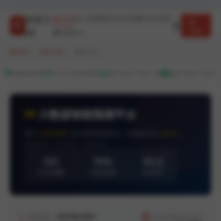
加拿大
首页
走势图
历史开奖
算法说明
28
登录
帮助中心
首页
/
加拿大28
/
预测分析
数据加密传输
7x24小时实时更新
累计分析 10000+ 期
服务 50000+ 用户
大数据智能预测平台
基于
LSTM-BP
混合神经网络算法 · 准确率高达
98.6%
数据来源：官方开奖 · 实时同步
151
75%
V3.2
已分析期数
当前准确率
算法版本
客服热线：
400-888-6666
service@pc28.com